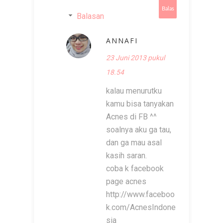
Balas
Balasan
ANNAFI
23 Juni 2013 pukul
18.54
kalau menurutku
kamu bisa tanyakan
Acnes di FB ^^
soalnya aku ga tau,
dan ga mau asal
kasih saran.
coba k facebook
page acnes
http://www.faceboo
k.com/AcnesIndone
sia