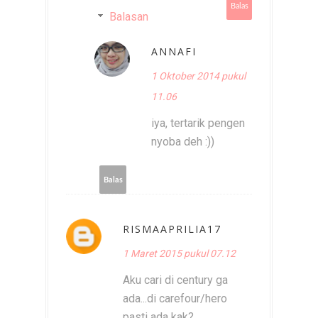
Balas
Balasan
ANNAFI
1 Oktober 2014 pukul
11.06
iya, tertarik pengen
nyoba deh :))
Balas
RISMAAPRILIA17
1 Maret 2015 pukul 07.12
Aku cari di century ga
ada...di carefour/hero
pasti ada kak?