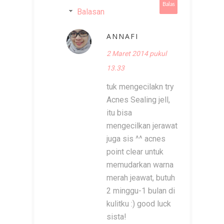
Balas
Balasan
ANNAFI
2 Maret 2014 pukul
13.33
tuk mengecilakn try
Acnes Sealing jell,
itu bisa
mengecilkan jerawat
juga sis ^^ acnes
point clear untuk
memudarkan warna
merah jeawat, butuh
2 minggu-1 bulan di
kulitku :) good luck
sista!