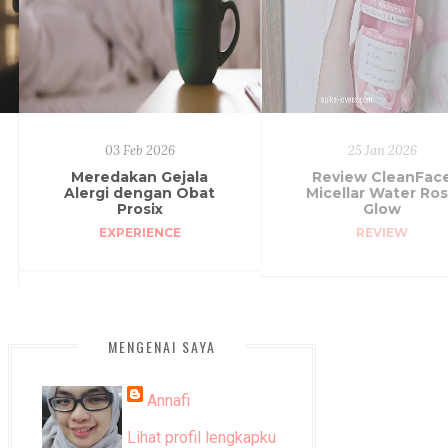
03 Feb 2026
25 Jan 2026
Meredakan Gejala
Review CleanFac
Alergi dengan Obat
Micellar Water Ro
Prosix
Glow
EXPERIENCE
REVIEW
MENGENAI SAYA
Annafi
Lihat profil lengkapku