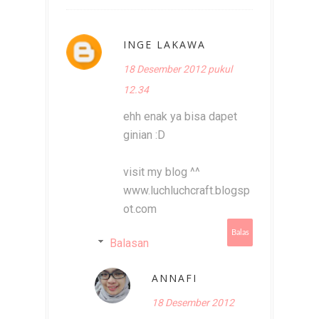
INGE LAKAWA
18 Desember 2012 pukul
12.34
ehh enak ya bisa dapet
ginian :D
visit my blog ^^
www.luchluchcraft.blogsp
ot.com
Balas
Balasan
ANNAFI
18 Desember 2012