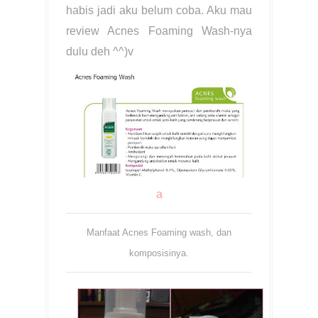
habis jadi aku belum coba. Aku mau
review Acnes Foaming Wash-nya
dulu deh ^^)v
a
Manfaat Acnes Foaming wash, dan
komposisinya.