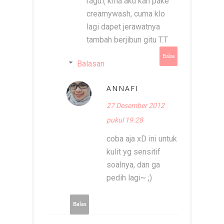
ragu:( krna aku kan pake
creamywash, cuma klo
lagi dapet jerawatnya
tambah berjibun gitu T.T
Balas
Balasan
ANNAFI
27 Desember 2012
pukul 19.28
coba aja xD ini untuk
kulit yg sensitif
soalnya, dan ga
pedih lagi~ ;)
Balas